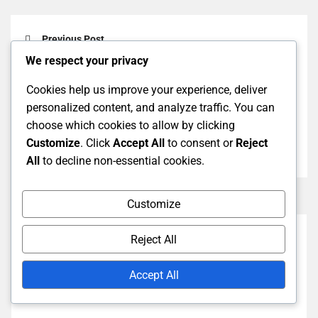
Previous Post
We respect your privacy
テストマッチ：国際試合、二国間シリーズ、スケジ
ューリング
Cookies help us improve your experience, deliver
personalized content, and analyze traffic. You can
Next Post
choose which cookies to allow by clicking
テストクリケット：バッティングオーダー、チーム
Customize
. Click
Accept All
to consent or
Reject
構成、交代
All
to decline non-essential cookies.
Customize
Reject All
Accept All