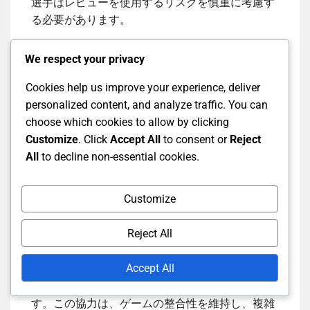
選手はレビューを使用するリスクを慎重に考慮す
る必要があります。
We respect your privacy
第三審判の責任
Cookies help us improve your experience, deliver
personalized content, and analyze traffic. You can
第三審判、またはTV審判は、技術的支援が必要な
choose which cookies to allow by clicking
物議を醸す決定をレビューする重要な役割を果た
Customize
. Click
Accept All
to consent or
Reject
します。フィールドから離れた位置にいる第三審
All
to decline non-essential cookies.
判は、ランアウト、境界線の呼び出し、フィール
ド上の審判がレビューしたいその他の重要な事象
を評価するためにビデオリプレイを使用します。
Customize
Reject All
フィールド上の審判と第三審判の間のコミュニケ
ーションは重要です。フィールド上の審判は、決
Accept All
定に不安がある場合、第三審判に相談することが
でき、正しい呼び出しが行われることを確保しま
す。この協力は、ゲームの整合性を維持し、複雑