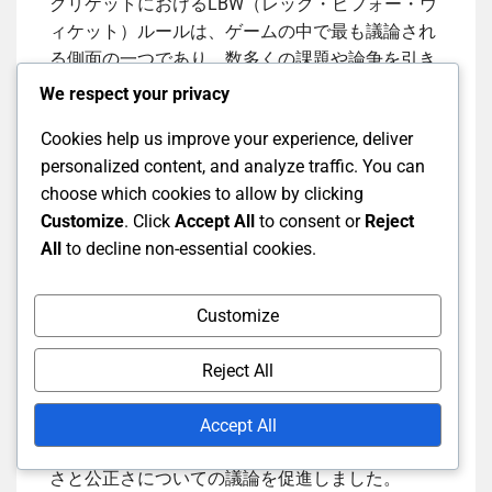
クリケットにおけるLBW（レッグ・ビフォー・ウ
ィケット）ルールは、ゲームの中で最も議論され
る側面の一つであり、数多くの課題や論争を引き
起こしています。その解釈は、選手、審判、ファ
We respect your privacy
ンの間で大きく異なることがあり、試合の結果や
Cookies help us improve your experience, deliver
選手の戦略に影響を与えることがよくあります。
personalized content, and analyze traffic. You can
choose which cookies to allow by clicking
歴史的な論争
Customize
. Click
Accept All
to consent or
Reject
All
to decline non-essential cookies.
クリケットの歴史を通じて、LBWルールは特に重
要な試合で大きな論争を引き起こしてきました。
Customize
注目すべき事件の一つは、1983年のクリケットワ
ールドカップでイングランドのマイク・ギャッテ
Reject All
ィングがインドとの重要な試合でLBWでアウトに
なり、審判の決定について激しい議論が巻き起こ
Accept All
ったことです。このような瞬間は、ルールの明確
さと公正さについての議論を促進しました。