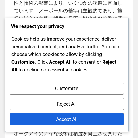
性と技術の影響により、いくつかの課題に直面し
ています。ノーボールの基準は主観的であり、施
行は試合の文脈、選手の反応、歴史的な前例に基
づいて異なる場合があります。
We respect your privacy
Cookies help us improve your experience, deliver
ノーボール判定における技
personalized content, and analyze traffic. You can
choose which cookies to allow by clicking
術
Customize
. Click
Accept All
to consent or
Reject
All
to decline non-essential cookies.
技術は現代クリケットにおいて重要な役割を果た
しており、特にノーボール検出において重要で
Customize
す。ボールトラッキングやビデオリプレイなどの
システムは、審判が正確な判定を下すのを助けま
Reject All
す。しかし、技術に依存することは遅延を引き起
こし、ゲームの流れを妨げる可能性があります。
Accept All
ホークアイのような技術は精度を向上させました