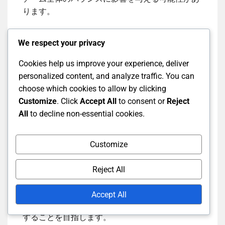
ります。
バッツマンが交代された場合、入ってくる選手は
We respect your privacy
異なるスタイルやスキルセットを持っているかも
しれず、チームのバッティングアプローチが変わ
Cookies help us improve your experience, deliver
る可能性があります。これにより、攻撃的または
personalized content, and analyze traffic. You can
守備的な戦略が生まれることがあります。
choose which cookies to allow by clicking
Customize
. Click
Accept All
to consent or
Reject
All
to decline non-essential cookies.
戦略的利点
Customize
タイムリーな交代を行うことで、特定のピッチ条
件を利用したり、特定のバッツマンの強みを打破
Reject All
したりする戦略的な利点を得ることができます。
コーチは、交代の最適なタイミングを決定するた
Accept All
めに試合の状況を分析し、試合への影響を最大化
することを目指します。