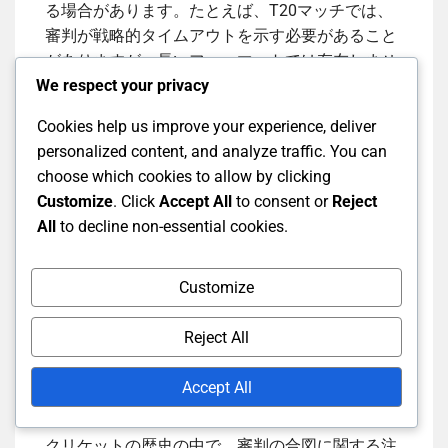
る場合があります。たとえば、T20マッチでは、
審判が戦略的タイムアウトを示す必要があること
がありますが、長いフォーマットでは存在しませ
We respect your privacy
ん。
Cookies help us improve your experience, deliver
これらのニュアンスを理解することは、選手やフ
personalized content, and analyze traffic. You can
ァンにとって重要です。各フォーマットで使用さ
choose which cookies to allow by clicking
れる特定の合図に慣れることで、ゲームやそのル
Customize
. Click
Accept All
to consent or
Reject
ールへの全体的な理解が深まります。審判は、フ
All
to decline non-essential cookies.
ォーマットに応じて合図を適応させるように訓練
されており、ゲームがすべての関係者にとって明
Customize
確でアクセスしやすいものとなるようにしていま
す。
Reject All
注目すべき合図の論争
Accept All
クリケットの歴史の中で、審判の合図に関する注