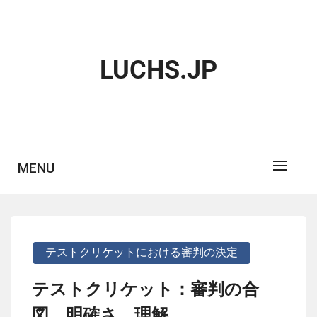
Skip
to
content
LUCHS.JP
MENU
テストクリケットにおける審判の決定
テストクリケット：審判の合
図、明確さ、理解