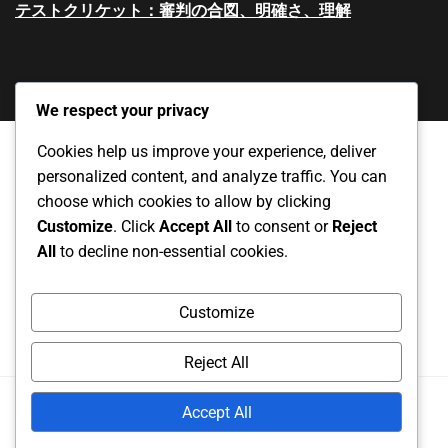
テストクリケット：審判の合図、明確さ、理解
We respect your privacy
Cookies help us improve your experience, deliver
personalized content, and analyze traffic. You can
私たちの物語
データ保護方針
choose which cookies to allow by clicking
Customize
. Click
Accept All
to consent or
Reject
クッキーポリシー
お問い合わせ
All
to decline non-essential cookies.
ユーザー同意書
Customize
Reject All
Copyright
2025. All rights reserved.
Accept All
Powered by
RS WP THEMES