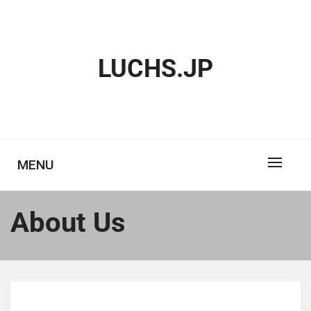
Skip
to
content
LUCHS.JP
MENU
About Us