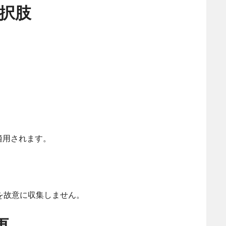
選択肢
も適用されます。
を故意に収集しません。
更