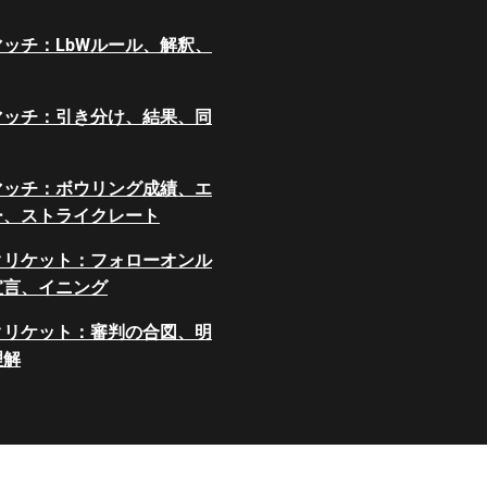
ッチ：LbWルール、解釈、
マッチ：引き分け、結果、同
マッチ：ボウリング成績、エ
ー、ストライクレート
クリケット：フォローオンル
宣言、イニング
クリケット：審判の合図、明
理解