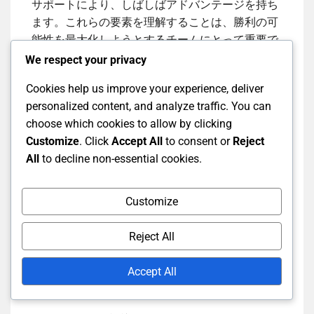
サポートにより、しばしばアドバンテージを持ち
ます。これらの要素を理解することは、勝利の可
能性を最大化しようとするチームにとって重要で
す。
We respect your privacy
Cookies help us improve your experience, deliver
テストマッチ結果の長期的
personalized content, and analyze traffic. You can
choose which cookies to allow by clicking
な傾向
Customize
. Click
Accept All
to consent or
Reject
All
to decline non-essential cookies.
テストマッチ結果の長期的な傾向は、将来の戦略
に役立つパターンを明らかにします。歴史的デー
Customize
タを分析することで、特定の条件下や特定の対戦
相手に対して一貫して良好なパフォーマンスを発
Reject All
揮するチームを特定できます。例えば、あるチー
ムはホーム条件で優れているが、アウェイでは苦
Accept All
しむことがあります。