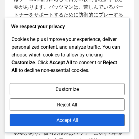
要があります。バッツマンは、苦しんでいるパー
トナーをサポートするために防御的にプレーする
必要があるかもしれませんし、ボウラーは数セッ
We respect your privacy
ションにわたって条件を利用するために戦略を立
てる必要があります。
Cookies help us improve your experience, deliver
personalized content, and analyze traffic. You can
ODIでは、戦略は攻撃性と慎重さのバランスを取
choose which cookies to allow by clicking
る方向にシフトし、チームは限られたオーバー内
Customize
. Click
Accept All
to consent or
Reject
でターゲットを設定または追いかけることを目指
All
to decline non-essential cookies.
します。選手は試合の状況に応じて、イニングを
支える役割を果たすか、得点を加速させる役割を
Customize
果たす必要があります。
Reject All
T20クリケットは迅速な得点と攻撃的な戦術を強
調し、すべてのオーバーで得点を最大化すること
Accept All
に焦点を当てます。選手はしばしばリスクを取る
必要があり、彼らの役割はボウラーに対する特定