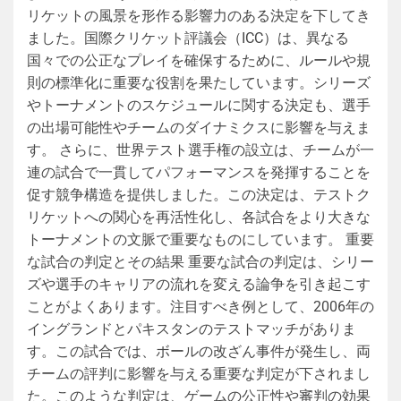
リケットの風景を形作る影響力のある決定を下してき
ました。国際クリケット評議会（ICC）は、異なる
国々での公正なプレイを確保するために、ルールや規
則の標準化に重要な役割を果たしています。シリーズ
やトーナメントのスケジュールに関する決定も、選手
の出場可能性やチームのダイナミクスに影響を与えま
す。 さらに、世界テスト選手権の設立は、チームが一
連の試合で一貫してパフォーマンスを発揮することを
促す競争構造を提供しました。この決定は、テストク
リケットへの関心を再活性化し、各試合をより大きな
トーナメントの文脈で重要なものにしています。 重要
な試合の判定とその結果 重要な試合の判定は、シリー
ズや選手のキャリアの流れを変える論争を引き起こす
ことがよくあります。注目すべき例として、2006年の
イングランドとパキスタンのテストマッチがありま
す。この試合では、ボールの改ざん事件が発生し、両
チームの評判に影響を与える重要な判定が下されまし
た。このような判定は、ゲームの公正性や審判の効果