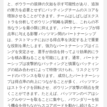
と、ボウラーの規律の欠如を示す可能性があり、追加
の努力を必要とせずにバッティングチームのスコアを
増加させることができます。チームはしばしばエクス
トラを分析してボウリング戦略を調整し、これらの不
当なランを最小限に抑えます。 パートナーシップが得
点率に与える影響 バッツマン間のパートナーシップ
は、テストマッチにおける得点率を決定する上で重要
な役割を果たします。強力なパートナーシップはイニ
ングを安定させ、選手が自信を持ってより効果的にラ
ンを積み重ねることを可能にします。通常、パートナ
ーシップは攻撃的なバッティングと慎重なバッティン
グの組み合わせによって特徴づけられ、リスクとリワ
ードのバランスを取ります。 成功したパートナーシッ
プは得点率の向上につながることが多く、バッツマン
はストライクを回転させ、ボウリング攻撃の弱点を突
くことができます。たとえば、バッツマンのペアはシ
ングルやツーを取ることに集中し、バウンダリーを狙
う機会を待ちながらスコアボードを動かし続けること