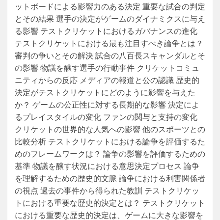
ットボードによる影響力のある決定 重要な試合の判定
とその結果 選手の決定がゲームのダイナミクスに与え
る影響 テストクリケットにおけるガバナンスの進化
テストクリケットにおける最も注目すべき論争とは？
審判の争いとその解決 試合の八百長スキャンダルとそ
の影響 物議を醸す選手の行動事件 クリケットコミュ
ニティからの反応 メディアの報道と公の認識 歴史的
決定がテストクリケットにどのように影響を与えた
か？ ゲームの公正性に対する長期的な影響 決定によ
るプレイスタイルの変化 ファンの関与と支持の変化
クリケットの世界的な人気への影響 他のスポーツとの
比較分析 テストクリケットにおける論争を評価するた
めのフレームワークは？ 論争の影響を評価するための
基準 物議を醸す状況における意思決定プロセス 論争
を理解するための歴史的文脈 論争における利害関係者
の視点 過去の事件から得られた教訓 テストクリケッ
トにおける重要な歴史的決定とは？ テストクリケット
における重要な歴史的決定は、ゲームに大きな影響を