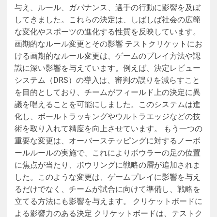
与え、ルール、ガバナンス、選手の行動に影響を及ぼ
してきました。これらの決定は、しばしば社会の広範
な変化やスポーツの進化する性質を反映しています。
画期的なルール変更とその影響 テストクリケットにお
ける画期的なルール変更は、ゲームのプレイ方法や認
識に深い影響を与えています。例えば、決定レビュー
システム（DRS）の導入は、審判の誤りを減らすこと
を目的としており、チームがフィールド上の決定に異
議を唱えることを可能にしました。このシステムは進
化し、ボールトラッキングやウルトラエッジなどの技
術を取り入れて精度を向上させています。 もう一つの
重要な変更は、オーバーステッピングに対するノーボ
ールルールの実施で、これによりボウラーの足の位置
に焦点が当たり、ボウリングに戦略の層が追加されま
した。このような変更は、ゲームプレイに影響を与え
るだけでなく、チームが試合に向けて準備し、戦略を
立てる方法にも影響を与えます。 クリケットボードに
よる影響力のある決定 クリケットボードは、テストク