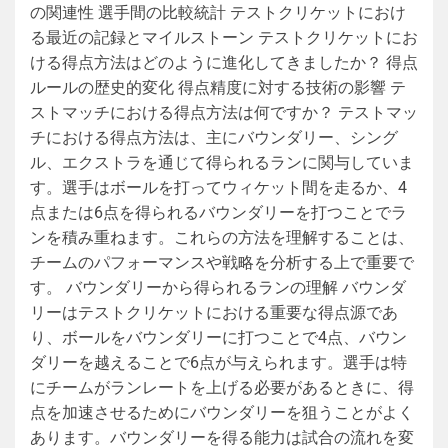
の関連性 選手間の比較統計 テストクリケットにおけ
る最近の記録とマイルストーン テストクリケットにお
ける得点方法はどのように進化してきましたか？ 得点
ルールの歴史的変化 得点精度に対する技術の影響 テ
ストマッチにおける得点方法は何ですか？ テストマッ
チにおける得点方法は、主にバウンダリー、シング
ル、エクストラを通じて得られるランに関与していま
す。選手はボールを打ってウィケット間を走るか、4
点または6点を得られるバウンダリーを打つことでラ
ンを積み重ねます。これらの方法を理解することは、
チームのパフォーマンスや戦略を分析する上で重要で
す。 バウンダリーから得られるランの理解 バウンダ
リーはテストクリケットにおける重要な得点源であ
り、ボールをバウンダリーに打つことで4点、バウン
ダリーを越えることで6点が与えられます。選手は特
にチームがランレートを上げる必要があるときに、得
点を加速させるためにバウンダリーを狙うことがよく
あります。バウンダリーを得る能力は試合の流れを変