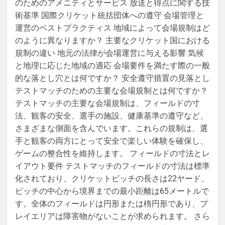
のためのアメニティとサービス 放送と得点に関する技
術基準 国際クリケット統括団体への遵守 会場管理と
運営のベストプラクティス 地域によって会場規制はど
のように異なりますか？ 主要なクリケット国における
規制の違い 地元の法律が会場運営に与える影響 気候
と地理に応じた地域の適応 会場要件を満たす際の一般
的な落とし穴とは何ですか？ 安全遵守措置の見落とし
テストマッチのための主要な会場規制とは何ですか？
テストマッチの主要な会場規制は、フィールドの寸
法、観客の安全、選手の施設、健康基準の遵守など、
さまざまな側面を含んでいます。これらの規制は、選
手と観客の両方にとって安全で楽しい体験を確保し、
ゲームの整合性を維持します。 フィールドの寸法とレ
イアウト要件 テストマッチのフィールドの寸法は標準
化されており、クリケットピッチの長さは22ヤード、
ピッチの中心から境界までの最小距離は65メートルで
す。全体のフィールドは円形または楕円形であり、プ
レイエリアは障害物がないことが求められます。 さら