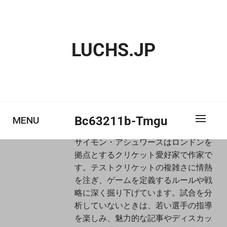
Skip
to
content
LUCHS.JP
Bc63211b-Tmgu
MENU
サイモン・アシュワースはロンドンを
拠点とするクリケット愛好家で作家で
す。テストクリケットの複雑さに情熱
を注ぎ、ゲームを定義するルールや戦
略に深く掘り下げています。試合を分
析していないときは、若い選手の指導
を楽しみ、魅力的な記事やディスカッ