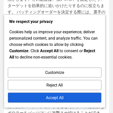
ターゲットを効果的に追いかけたりするのに役立ちま
す。 バッティングオーダーを決定する際には、選手の
調子や対戦相手のボウリングの強みを考慮することが
We respect your privacy
不可欠です。たとえば、左打者を右腕のボウラーに対
して配置することで、ボウラーのリズムを乱し、得点
Cookies help us improve your experience, deliver
機会を生み出すことができます。ピッチの状態に応じ
personalized content, and analyze traffic. You can
て調整を行うこともあり、これが選手のイニングへの
choose which cookies to allow by clicking
アプローチに影響を与えることがあります。 一般的な
Customize
. Click
Accept All
to consent or
Reject
落とし穴には、試合のダイナミクスを考慮せずにあら
All
to decline non-essential cookies.
かじめ決めたオーダーに固執することが含まれます。
バッティングラインアップの柔軟性は、早期のウィケ
Customize
ットや特定のバッツマンにとって有利な状況に対応す
るためにチームが反応できるようにします。 プレッシ
Reject All
ャーを維持するためのボウリングローテーション戦術
ボウリングローテーションは、バッティングサイドに
Accept All
プレッシャーを維持するために重要です。ボウラーを
効果的にローテーションすることで、チームは新鮮な
ボウラーをバッツマンに攻撃させ続けることができ、