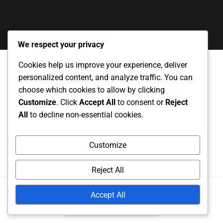
We respect your privacy
Cookies help us improve your experience, deliver
personalized content, and analyze traffic. You can
私たちの物語
データ保護方針
choose which cookies to allow by clicking
Customize
. Click
Accept All
to consent or
Reject
クッキーポリシー
お問い合わせ
All
to decline non-essential cookies.
ユーザー同意書
Customize
Reject All
Copyright
2025. All rights reserved.
Accept All
Powered by
RS WP THEMES